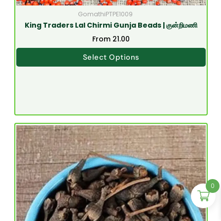
GomathiPTPE1009
King Traders Lal Chirmi Gunja Beads | குன்றிமணி
From
21.00
Select Options
0