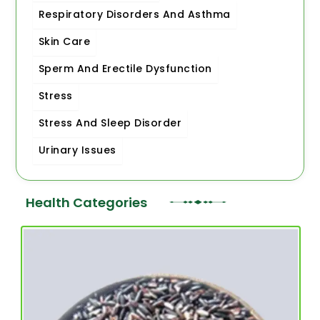
Respiratory Disorders And Asthma
Skin Care
Sperm And Erectile Dysfunction
Stress
Stress And Sleep Disorder
Urinary Issues
Health Categories
Page
Page
Page
Page
Page
Page
Page
Page
Page
Page
Page
Page
Page
Page
Page
Page
Page
Page
Pag