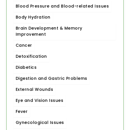
i
c
Blood Pressure and Blood-related Issues
c
e
e
i
Body Hydration
w
s
a
:
Brain Development & Memory
s
:
9
Improvement
9
1
.
Cancer
5
0
0
0
Detoxification
.
.
0
Diabetics
0
.
Digestion and Gastric Problems
External Wounds
Eye and Vision Issues
Fever
Gynecological Issues